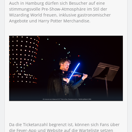
Auch in Hamburg dürfen sich Besucher auf eine
stimmungsvolle Pre-Show-Atmosphäre im Stil der
Wizarding World freuen, inklusive gastronomischer
Angebote und Harry Potter Merchandise.
Da die Ticketanzahl begrenzt ist, können sich Fans über
die Fever-App und Website auf die Warteliste setzen