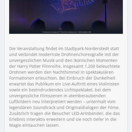
Die Veranstaltung findet im Stadtpark Norderstedt statt
und verbindet modernste Drohnenchoreografie mit der
unvergesslichen Musik und den ikonischen Momenten
der Harry Potter Filmreihe. Insgesamt 1.200 beleuchtete
Drohnen werden den Nachthimmel in spektakulären
Formationen erleuchten. Bei Einbruch der Dunkelheit
erwartet das Publikum ein Live-Auftritt eines Violinisten
sowie ein beeindruckendes Lichtspektakel, bei dem
unvergessliche Filmszenen in atemberaubenden
Luftbildern neu interpretiert werden – untermalt vom
legendären Soundtrack und Originaldialogen der Filme.
Zusätzlich tragen die Besucher LED-Armbänder, die das
Erlebnis interaktiv erweitern und sie noch tiefer in die
Magie eintauchen lassen.