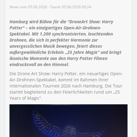
News vom 05.06.2026 - Stand: 05.06.2026 09:24
Hamburg wird Bühne für die "DroneArt Show: Harry
Potter" – ein einzigartiges Open-Air-Drohnen-
Spektakel. Mit 1.200 synchronisierten, leuchtenden
Drohnen, die sich in perfekter Harmonie zur
unvergesslichen Musik bewegen, feiert dieses
außergewöhnliche Erlebnis „25 Jahre Magie“ und bringt
ikonische Momente aus den Harry Potter Filmen
eindrucksvoll an den Himmel.
Die Drone Art Show: Harry Potter, ein neuartiges Open-
Air-Drohnen-Spektakel, kommt im Rahmen ihrer
internationalen Tournee 2026 nach Hamburg. Die Tour
startet begleitend zu den Feierlichkeiten rund um „25
Years of Magic“.