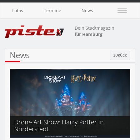
Fotos
Termine
News
Dein Stadtmagazin
für Hamburg
News
ZURÜCK
Drone Art Show: Harry Potter in
Norderstedt