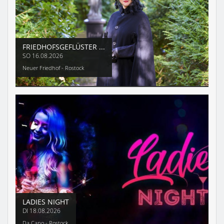
FRIEDHOFSGEFLÜSTER ...
SO
16.08.2026
Neuer Friedhof - Rostock
LADIES NIGHT
DI
18.08.2026
Da Capo - Rostock