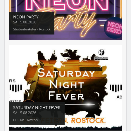
NEON PARTY
SA
15.08.2026
Studentenkeller - Rostock
SATURDAY NIGHT FEVER
SA
15.08.2026
LT Club - Rostock