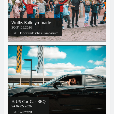
Wolfis Ballolympiade
SO
31.05.2026
HRO •
Innerstädtisches Gymnasium
9. US Car Car BBQ
SA
09.05.2026
HRO •
Autowelt