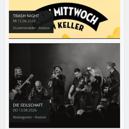
TRASH NIGHT
MI
12.08.2026
Studentenkeller - Rostock
DIE SEILSCHAFT
DO
13.08.2026
Klostergarten - Rostock