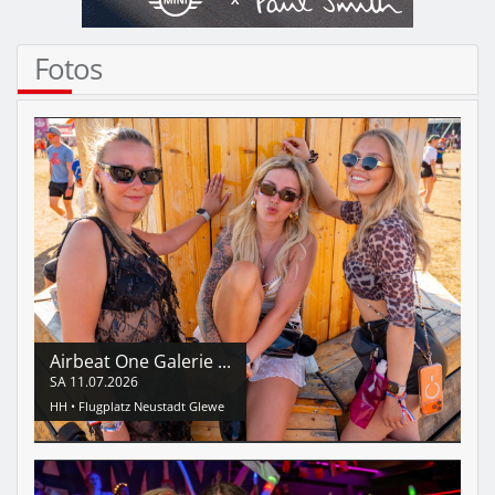
Fotos
Airbeat One Galerie ...
SA
11.07.2026
HH •
Flugplatz Neustadt Glewe