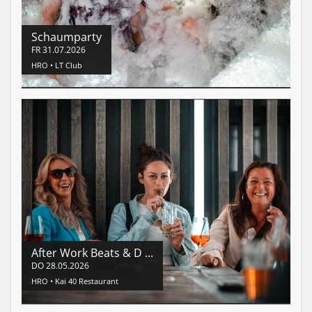
Schaumparty
FR
31.07.2026
HRO •
LT Club
After Work Beats & D ...
DO
28.05.2026
HRO •
Kai 40 Restaurant