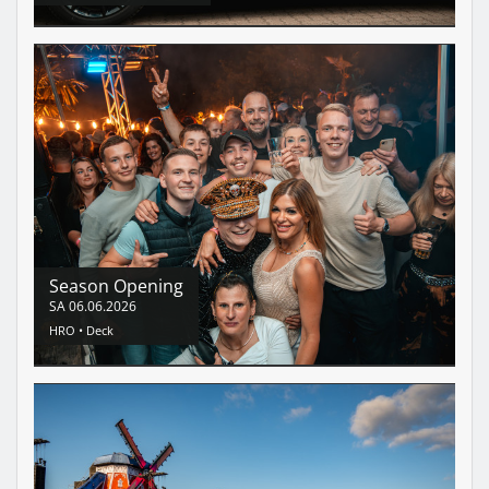
Season Opening
SA
06.06.2026
HRO •
Deck