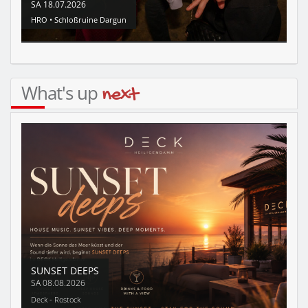
SA
18.07.2026
HRO •
Schloßruine Dargun
What's up
next
SUNSET DEEPS
SA
08.08.2026
Deck - Rostock