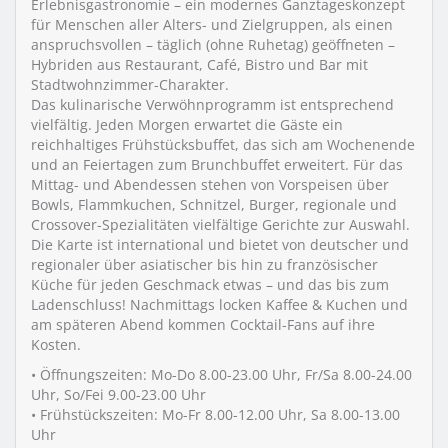
Erlebnisgastronomie – ein modernes Ganztageskonzept
für Menschen aller Alters- und Zielgruppen, als einen
anspruchsvollen – täglich (ohne Ruhetag) geöffneten –
Hybriden aus Restaurant, Café, Bistro und Bar mit
Stadtwohnzimmer-Charakter.
Das kulinarische Verwöhnprogramm ist entsprechend
vielfältig. Jeden Morgen erwartet die Gäste ein
reichhaltiges Frühstücksbuffet, das sich am Wochenende
und an Feiertagen zum Brunchbuffet erweitert. Für das
Mittag- und Abendessen stehen von Vorspeisen über
Bowls, Flammkuchen, Schnitzel, Burger, regionale und
Crossover-Spezialitäten vielfältige Gerichte zur Auswahl.
Die Karte ist international und bietet von deutscher und
regionaler über asiatischer bis hin zu französischer
Küche für jeden Geschmack etwas – und das bis zum
Ladenschluss! Nachmittags locken Kaffee & Kuchen und
am späteren Abend kommen Cocktail-Fans auf ihre
Kosten.
• Öffnungszeiten: Mo-Do 8.00-23.00 Uhr, Fr/Sa 8.00-24.00
Uhr, So/Fei 9.00-23.00 Uhr
• Frühstückszeiten: Mo-Fr 8.00-12.00 Uhr, Sa 8.00-13.00
Uhr