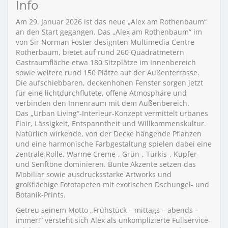
Info
Am 29. Januar 2026 ist das neue „Alex am Rothenbaum“
an den Start gegangen. Das „Alex am Rothenbaum“ im
von Sir Norman Foster designten Multimedia Centre
Rotherbaum, bietet auf rund 260 Quadratmetern
Gastraumfläche etwa 180 Sitzplätze im Innenbereich
sowie weitere rund 150 Plätze auf der Außenterrasse.
Die aufschiebbaren, deckenhohen Fenster sorgen jetzt
für eine lichtdurchflutete, offene Atmosphäre und
verbinden den Innenraum mit dem Außenbereich.
Das „Urban Living“-Interieur-Konzept vermittelt urbanes
Flair, Lässigkeit, Entspanntheit und Willkommenskultur.
Natürlich wirkende, von der Decke hängende Pflanzen
und eine harmonische Farbgestaltung spielen dabei eine
zentrale Rolle. Warme Creme-, Grün-, Türkis-, Kupfer-
und Senftöne dominieren. Bunte Akzente setzen das
Mobiliar sowie ausdrucksstarke Artworks und
großflächige Fototapeten mit exotischen Dschungel- und
Botanik-Prints.
Getreu seinem Motto „Frühstück – mittags – abends –
immer!“ versteht sich Alex als unkomplizierte Fullservice-