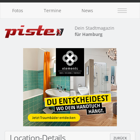
Fotos
Termine
News
Dein Stadtmagazin
für Hamburg
Location-Details
ZURÜCK