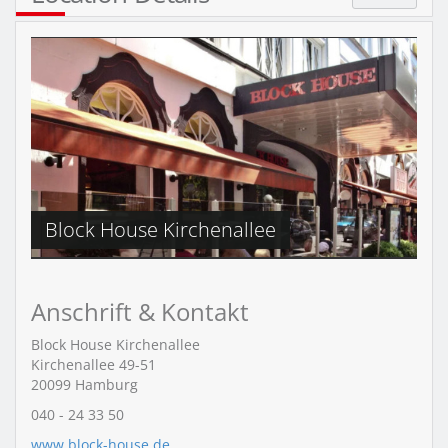
Block House Kirchenallee
Anschrift & Kontakt
Block House Kirchenallee
Kirchenallee 49-51
20099
Hamburg
040 - 24 33 50
www.block-house.de