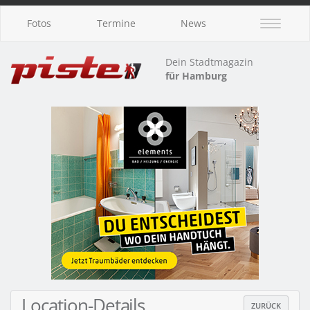
Fotos
Termine
News
Dein Stadtmagazin
für Hamburg
Location-Details
ZURÜCK