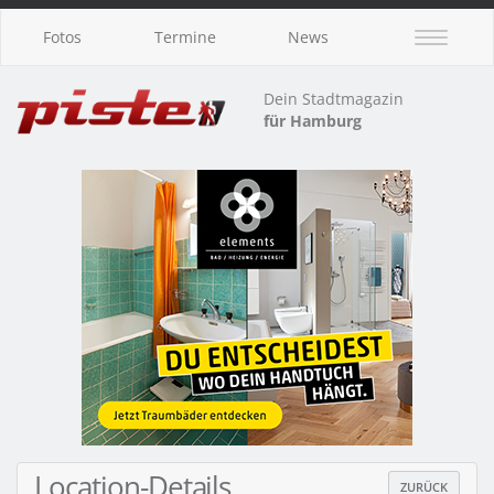
Fotos
Termine
News
Dein Stadtmagazin
für Hamburg
Location-Details
ZURÜCK