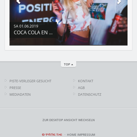
SA
01.06.2019
COCA COLA EN ...
TOP
PISTE-VERLEGER GESUCHT
KONTAKT
PRESSE
AGB
MEDIADATEN
DATENSCHUTZ
ZUR DESKTOP ANSICHT WECHSELN
© PISTE.DE
HOME
IMPRESSUM