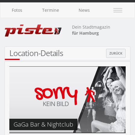
Fotos
Termine
News
Dein Stadtmagazin
für Hamburg
Location-Details
ZURÜCK
GaGa Bar & Nightclub