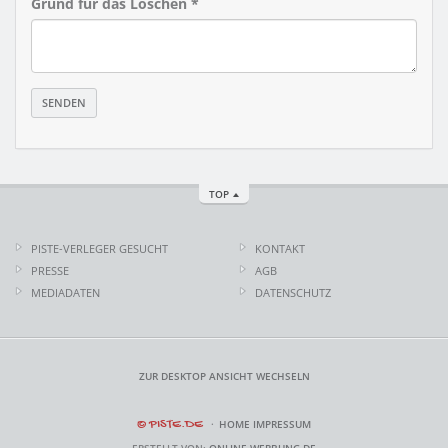
Grund für das Löschen *
TOP
PISTE-VERLEGER GESUCHT
KONTAKT
PRESSE
AGB
MEDIADATEN
DATENSCHUTZ
ZUR DESKTOP ANSICHT WECHSELN
© PISTE.DE
HOME
IMPRESSUM
ERSTELLT VON:
ONLINE-WERBUNG.DE