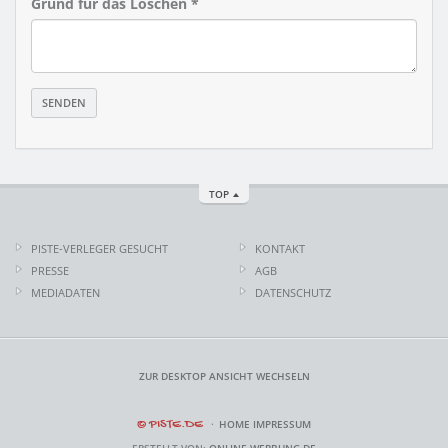
Grund für das Löschen *
TOP
PISTE-VERLEGER GESUCHT
KONTAKT
PRESSE
AGB
MEDIADATEN
DATENSCHUTZ
ZUR DESKTOP ANSICHT WECHSELN
© PISTE.DE
HOME
IMPRESSUM
ERSTELLT VON:
ONLINE-WERBUNG.DE