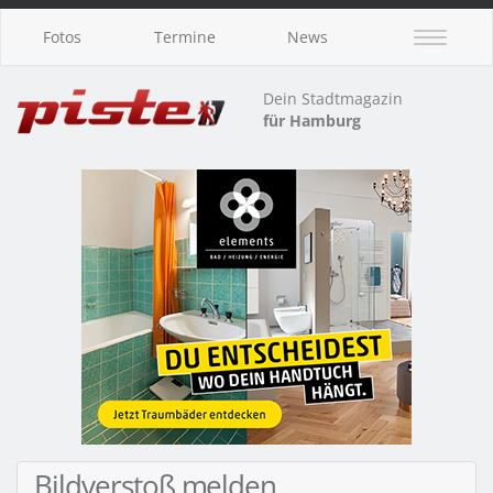
Fotos
Termine
News
Dein Stadtmagazin
für Hamburg
Bildverstoß melden