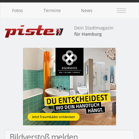
Fotos
Termine
News
Dein Stadtmagazin
für Hamburg
Bildverstoß melden