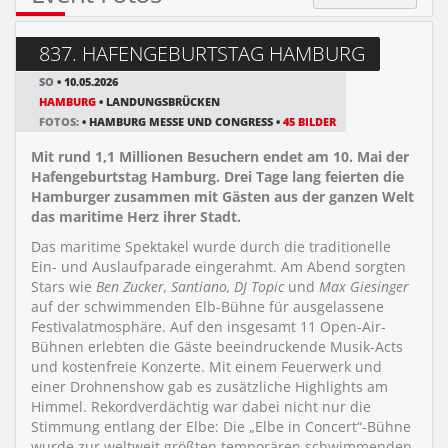
837. HAFENGEBURTSTAG HAMBURG
SO
• 10.05.2026
HAMBURG
• LANDUNGSBRÜCKEN
FOTOS:
• HAMBURG MESSE UND CONGRESS •
45 BILDER
Mit rund 1,1 Millionen Besuchern endet am 10. Mai der
Hafengeburtstag Hamburg. Drei Tage lang feierten die
Hamburger zusammen mit Gästen aus der ganzen Welt
das maritime Herz ihrer Stadt.
Das maritime Spektakel wurde durch die traditionelle
Ein- und Auslaufparade eingerahmt. Am Abend sorgten
Stars wie
Ben Zucker, Santiano, DJ
Topic
und
Max Giesinger
auf der schwimmenden Elb-Bühne für ausgelassene
Festivalatmosphäre. Auf den insgesamt 11 Open-Air-
Bühnen erlebten die Gäste beeindruckende Musik-Acts
und kostenfreie Konzerte. Mit einem Feuerwerk und
einer Drohnenshow gab es zusätzliche Highlights am
Himmel. Rekordverdächtig war dabei nicht nur die
Stimmung entlang der Elbe: Die „Elbe in Concert“-Bühne
wurde zur weltweit größten temporären schwimmenden