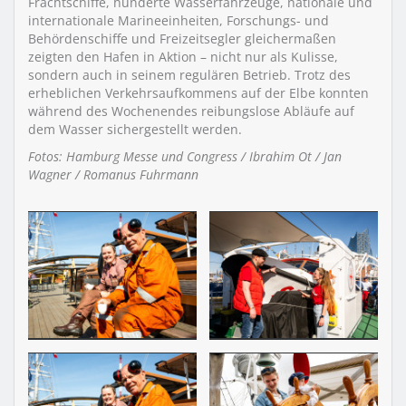
Frachtschiffe, hunderte Wasserfahrzeuge, nationale und
internationale Marineeinheiten, Forschungs- und
Behördenschiffe und Freizeitsegler gleichermaßen
zeigten den Hafen in Aktion – nicht nur als Kulisse,
sondern auch in seinem regulären Betrieb. Trotz des
erheblichen Verkehrsaufkommens auf der Elbe konnten
während des Wochenendes reibungslose Abläufe auf
dem Wasser sichergestellt werden.
Fotos: Hamburg Messe und Congress / Ibrahim Ot / Jan
Wagner / Romanus Fuhrmann