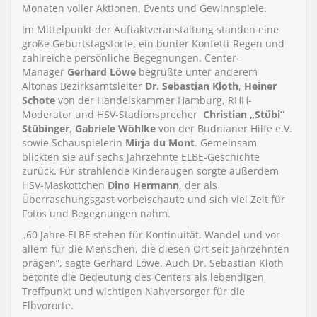
Monaten voller Aktionen, Events und Gewinnspiele.
Im Mittelpunkt der Auftaktveranstaltung standen eine
große Geburtstagstorte, ein bunter Konfetti-Regen und
zahlreiche persönliche Begegnungen. Center-
Manager
Gerhard Löwe
begrüßte unter anderem
Altonas Bezirksamtsleiter
Dr. Sebastian Kloth
,
Heiner
Schote
von der Handelskammer Hamburg, RHH-
Moderator und HSV-Stadionsprecher
Christian „Stübi“
Stübinger
,
Gabriele Wöhlke
von der Budnianer Hilfe e.V.
sowie Schauspielerin
Mirja du Mont
. Gemeinsam
blickten sie auf sechs Jahrzehnte ELBE-Geschichte
zurück. Für strahlende Kinderaugen sorgte außerdem
HSV-Maskottchen
Dino Hermann
, der als
Überraschungsgast vorbeischaute und sich viel Zeit für
Fotos und Begegnungen nahm.
„60 Jahre ELBE stehen für Kontinuität, Wandel und vor
allem für die Menschen, die diesen Ort seit Jahrzehnten
prägen“, sagte Gerhard Löwe. Auch Dr. Sebastian Kloth
betonte die Bedeutung des Centers als lebendigen
Treffpunkt und wichtigen Nahversorger für die
Elbvororte.