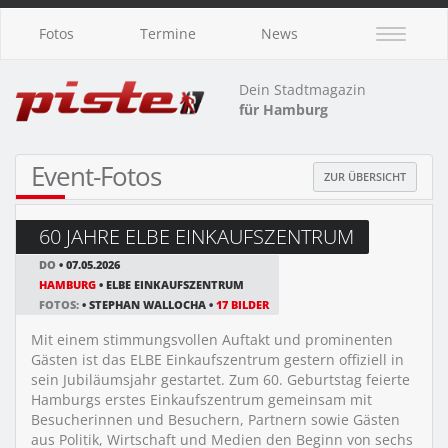
Fotos
Termine
News
Dein Stadtmagazin
für Hamburg
Event-Fotos
ZUR ÜBERSICHT
60 JAHRE ELBE EINKAUFSZENTRUM
DO
• 07.05.2026
HAMBURG
• ELBE EINKAUFSZENTRUM
FOTOS:
• STEPHAN WALLOCHA •
17 BILDER
Mit einem stimmungsvollen Auftakt und prominenten
Gästen ist das ELBE Einkaufszentrum gestern offiziell in
sein Jubiläumsjahr gestartet. Zum 60. Geburtstag feierte
Hamburgs erstes Einkaufszentrum gemeinsam mit
Besucherinnen und Besuchern, Partnern sowie Gästen
aus Politik, Wirtschaft und Medien den Beginn von sechs