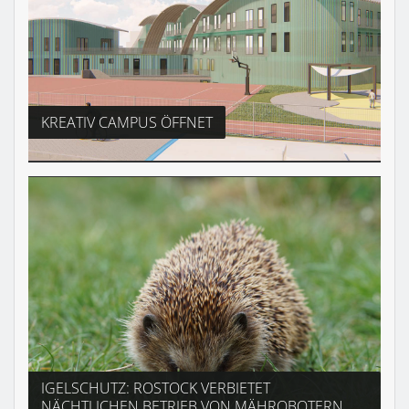
KREATIV CAMPUS ÖFFNET
IGELSCHUTZ: ROSTOCK VERBIETET
NÄCHTLICHEN BETRIEB VON MÄHROBOTERN