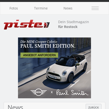
Fotos
Termine
News
Dein Stadtmagazin
für Rostock
News
ZURÜCK