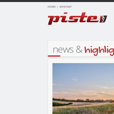
HOME
KONTAKT
news &
highli