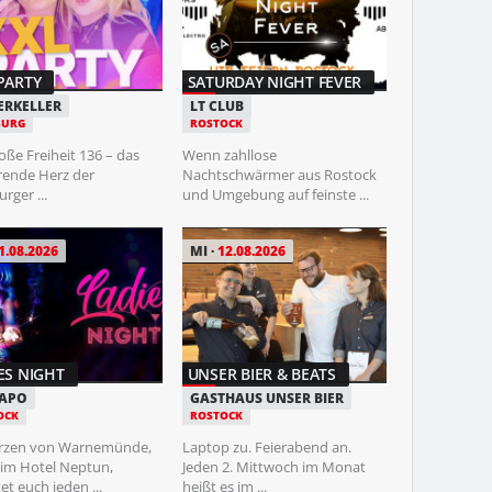
PARTY
SATURDAY NIGHT FEVER
DIE SEILSCH
ERKELLER
LT CLUB
KLOSTERGAR
URG
ROSTOCK
ROSTOCK
oße Freiheit 136 – das
Wenn zahllose
Nach sieben Ja
rende Herz der
Nachtschwärmer aus Rostock
Die Seilschaft 
ger ...
und Umgebung auf feinste ...
auf eine ...
1.08.2026
MI
12.08.2026
FR
14.08.202
ES NIGHT
UNSER BIER & BEATS
AGNES OBEL
CAPO
GASTHAUS UNSER BIER
OCK
ROSTOCK
STADTPARK
FREILICHTBÜ
rzen von Warnemünde,
Laptop zu. Feierabend an.
HAMBURG
 im Hotel Neptun,
Jeden 2. Mittwoch im Monat
et euch jeden ...
heißt es im ...
Wenn Agnes Obe