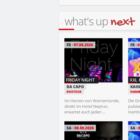
what's up
next
MI
12.08.2026
FR
07.08.2026
FR
0
TRASH NIGHT
FRIDAY NIGHT
XXL 
STUDENTENKELLER
DA CAPO
KAIS
ROSTOCK
ROSTOCK
HAMB
Jeden 2. Mittwoch pilgern Fans
Im Herzen von Warnemünde,
Die Gr
der schlechten Musik in
direkt im Hotel Neptun,
pulsie
Richtung ...
erwartet euch jeden ...
Hambur
FR
14.08.2026
SA
08.08.2026
SA