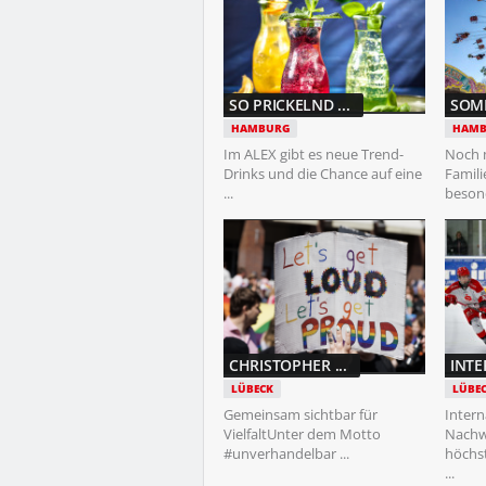
SO PRICKELND ...
SOMM
HAMBURG
HAMB
Im ALEX gibt es neue Trend-
Noch 
Drinks und die Chance auf eine
Famil
...
besond
CHRISTOPHER ...
INTE
LÜBECK
LÜBE
Gemeinsam sichtbar für
Intern
VielfaltUnter dem Motto
Nachw
#unverhandelbar ...
höchs
...