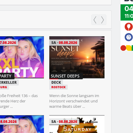
7.08.2026
SA
08.08.2026
MI
12.08.202
PARTY
SUNSET DEEPS
ÖXL
ERKELLER
DECK
STRANDBAR 
URG
ROSTOCK
ROSTOCK
oße Freiheit 136 – das
Wenn die Sonne langsam im
Im August ist Ö
rende Herz der
Horizont verschwindet und
Strand zu erleb
ger ...
warme Beats über ...
deutsche ...
08.08.2026
SA
08.08.2026
DO
13.08.20