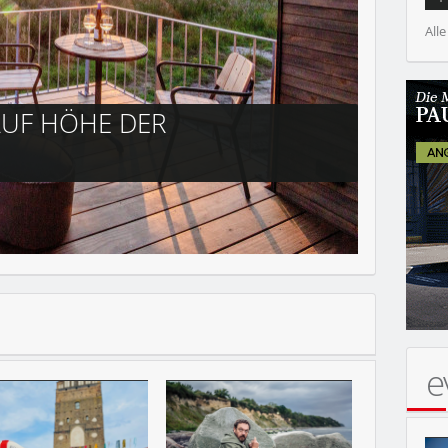
Alle
KARLS
HANSE
e