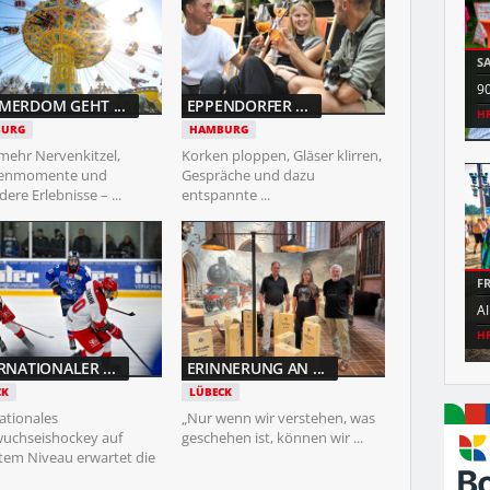
MI
08.07.2026
S
AIRBEAT ONE MITTWOCH
9
ERDOM GEHT ...
EPPENDORFER ...
SN
FLUGPLATZ NEUSTADT-GLEWE
H
URG
HAMBURG
mehr Nervenkitzel,
Korken ploppen, Gläser klirren,
ienmomente und
Gespräche und dazu
ere Erlebnisse – ...
entspannte ...
FR
03.07.2026
F
MAMA GEHT TANZEN
A
HRO
SUPIERIA
H
RNATIONALER ...
ERINNERUNG AN ...
CK
LÜBECK
ationales
„Nur wenn wir verstehen, was
uchseishockey auf
geschehen ist, können wir ...
tem Niveau erwartet die