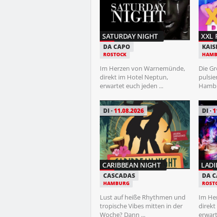
MARTERIA
SATURDAY NIGHT
XXL 
IGA PARK
DA CAPO
KAIS
ROSTOCK
ROSTOCK
HAMB
Auf einem
Im Herzen von Warnemünde,
Die Gr
Überraschungskonzert am
direkt im Hotel Neptun,
pulsie
Strand seiner Heimatstadt
erwartet euch jeden ...
Hambur
Rostock ...
DI
11.08.2026
DI
1
FR
14.08.2026
CARIBBEAN NIGHT
LADI
THE BOSSHOSS
CASCADAS
DA 
HAMBURG
ROST
FREILICHTBÜHNE
SCHWERIN
Lust auf heiße Rhythmen und
Im He
Für eine der bekanntesten
tropische Vibes mitten in der
direkt
Rock-Formationen
Woche? Dann ...
erwart