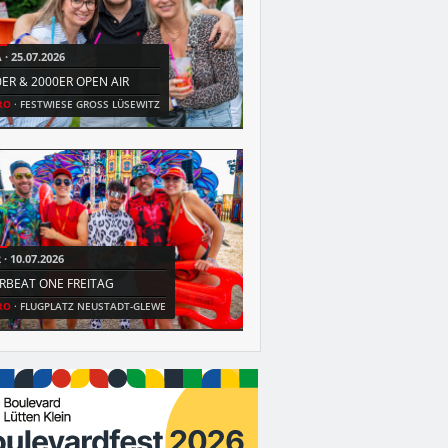
A
25.07.2026
MI
08.07.2026
0ER & 2000ER OPEN AIR
AIRBEAT ONE MITTWOCH
RO
FESTWIESE GROSS LÜSEWITZ
SN
FLUGPLATZ NEUSTADT-GLEWE
R
10.07.2026
FR
03.07.2026
IRBEAT ONE FREITAG
MAMA GEHT TANZEN
RO
FLUGPLATZ NEUSTADT-GLEWE
HRO
SUPIERIA