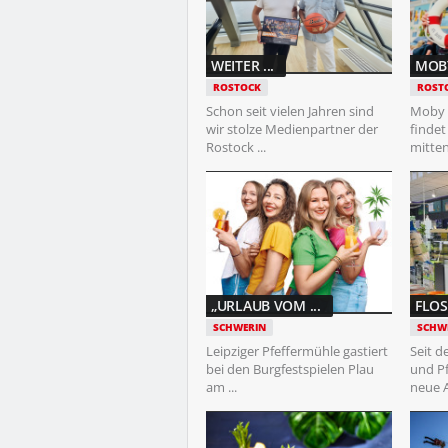
WEITER ...
MOBY
ROSTOCK
ROST
Schon seit vielen Jahren sind
Moby 
wir stolze Medienpartner der
findet
Rostock ...
mitten 
„URLAUB VOM ...
FLOS
SCHWERIN
SCHW
Leipziger Pfeffermühle gastiert
Seit d
bei den Burgfestspielen Plau
und P
am ...
neue An