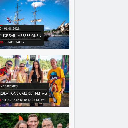
O
06.08.2026
FR
31.07.2026
ANSE SAIL IMPRESSIONEN
MEGA MALLORCA OPEN AIR
RO
STADTHAFEN
HRO
IGA PARK
R
10.07.2026
DO
11.06.2026
IRBEAT ONE GALERIE FREITAG
VOCATIUM ROSTOCK
H
FLUGPLATZ NEUSTADT GLEWE
HRO
HANSE MESSE