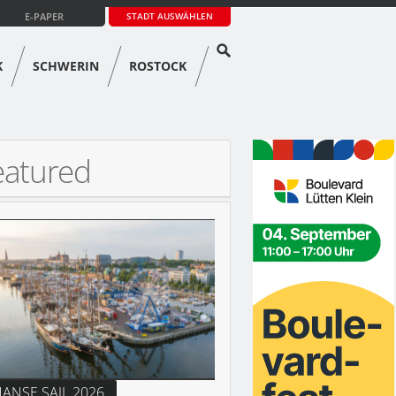
E-PAPER
STADT AUSWÄHLEN
K
SCHWERIN
ROSTOCK
eatured
ANSE SAIL 2026