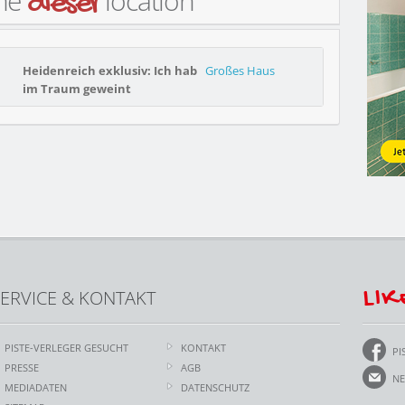
ine
location
dieser
Heidenreich exklusiv: Ich hab
Großes Haus
im Traum geweint
LIK
ERVICE & KONTAKT
PISTE-VERLEGER GESUCHT
KONTAKT
PI
PRESSE
AGB
NE
MEDIADATEN
DATENSCHUTZ