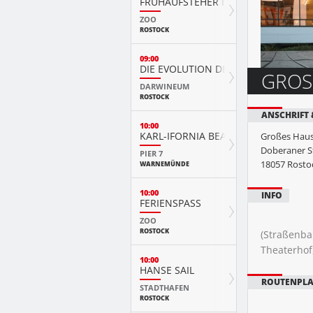
FRÜHAUFSTEHER IM ZOO
ZOO
ROSTOCK
09:00
DIE EVOLUTION DER TIERE MIT PLAY
GROS
DARWINEUM
ROSTOCK
ANSCHRIFT
10:00
KARL-IFORNIA BEACH SANDWELTEN
Großes Hau
Doberaner St
PIER 7
18057
Rosto
WARNEMÜNDE
10:00
INFO
FERIENSPASS
ZOO
ROSTOCK
(Straßenbah
Theaterhof
10:00
HANSE SAIL
ROUTENPL
STADTHAFEN
ROSTOCK