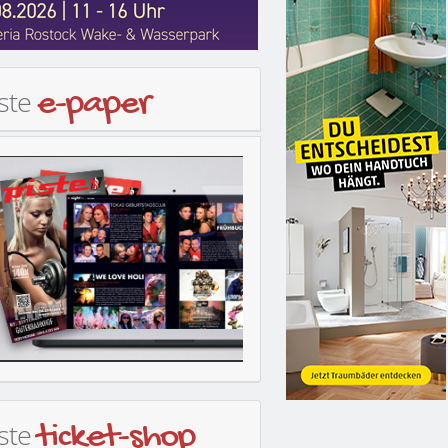
iste
e-paper
iste
ticket-shop