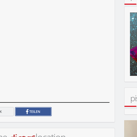
pi
ERT
K
TEILEN