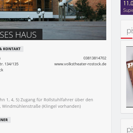
p
MOBIL
SES HAUS
 & KONTAKT
s
03813814702
r. 134/135
www.volkstheater-rostock.de
ck
n 1, 4, 5) Zugang für Rollstuhlfahrer über den
, Windmühlenstraße (Klingel vorhanden)
ANER
p