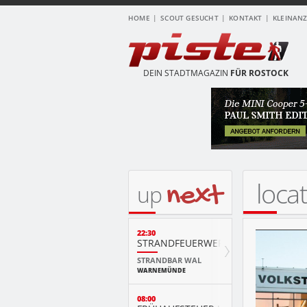
HOME
SCOUT GESUCHT
KONTAKT
KLEINAN
DEIN STADTMAGAZIN
FÜR ROSTOCK
locat
next
up
22:30
STRANDFEUERWERK
STRANDBAR WAL
WARNEMÜNDE
08:00