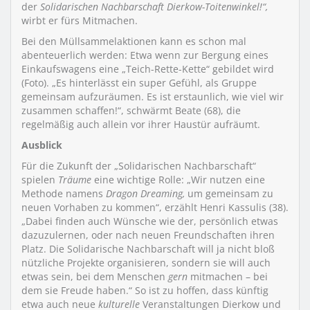
der
Solidarischen Nachbarschaft Dierkow-Toitenwinkel!“,
wirbt er fürs Mitmachen.
Bei den Müllsammelaktionen kann es schon mal
abenteuerlich werden: Etwa wenn zur Bergung eines
Einkaufswagens eine „Teich-Rette-Kette“ gebildet wird
(Foto). „Es hinterlässt ein super Gefühl, als Gruppe
gemeinsam aufzuräumen. Es ist erstaunlich, wie viel wir
zusammen schaffen!“, schwärmt Beate (68), die
regelmäßig auch allein vor ihrer Haustür aufräumt.
Ausblick
Für die Zukunft der „Solidarischen Nachbarschaft“
spielen
Träume
eine wichtige Rolle: „Wir nutzen eine
Methode namens
Dragon Dreaming,
um gemeinsam zu
neuen Vorhaben zu kommen“, erzählt Henri Kassulis (38).
„Dabei finden auch Wünsche wie der, persönlich etwas
dazuzulernen, oder nach neuen Freundschaften ihren
Platz. Die Solidarische Nachbarschaft will ja nicht bloß
nützliche Projekte organisieren, sondern sie will auch
etwas sein, bei dem Menschen
gern
mitmachen – bei
dem sie Freude haben.“ So ist zu hoffen, dass künftig
etwa auch neue
kulturelle
Veranstaltungen Dierkow und