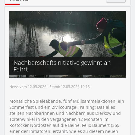
Nachbarschaftsinitiative gewinnt an
Fahrt
News vom 12.05.2026 - Stand: 12.05.2026 10:13
Monatliche Spieleabende, fünf Müllsammelaktionen, ein
Sommerfest und ein Zivilcourage-Training: Das alles
stellten Nachbarinnen und Nachbarn aus Dierkow und
Toitenwinkel in den vergangenen 12 Monaten im
Rostocker Nordosten auf die Beine. Felix Baumert (36),
einer der Initiatoren, erzählt, wie es zu diesem neuen