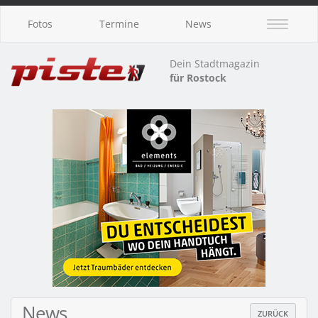
Fotos
Termine
News
Dein Stadtmagazin
für Rostock
News
ZURÜCK