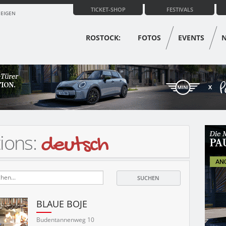
TICKET-SHOP
FESTIVALS
ZEIGEN
ROSTOCK:
FOTOS
EVENTS
tions:
deutsch
BLAUE BOJE
Budentannenweg 10