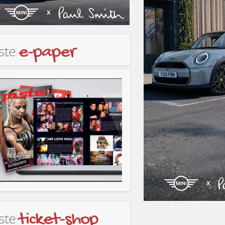
iste
e-paper
iste
ticket-shop