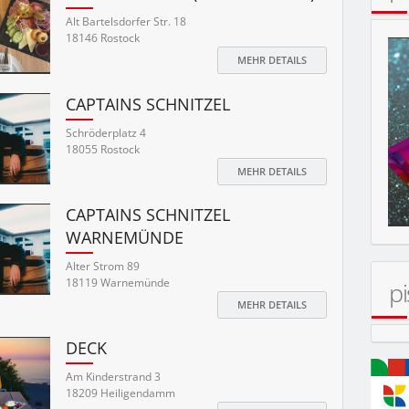
Alt Bartelsdorfer Str. 18
18146 Rostock
MEHR DETAILS
CAPTAINS SCHNITZEL
MOBIL
Schröderplatz 4
18055 Rostock
MEHR DETAILS
CAPTAINS SCHNITZEL
WARNEMÜNDE
Alter Strom 89
18119 Warnemünde
pi
MEHR DETAILS
DECK
Am Kinderstrand 3
18209 Heiligendamm