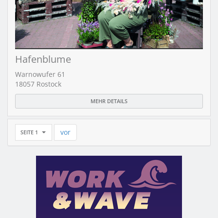
Hafenblume
Warnowufer 61
18057 Rostock
MEHR DETAILS
vor
SEITE 1