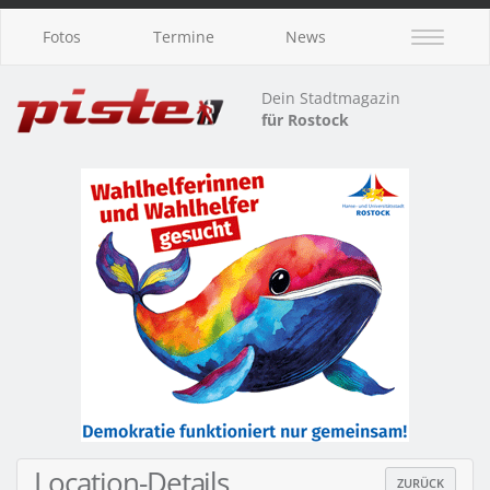
Fotos
Termine
News
Dein Stadtmagazin
für Rostock
Location-Details
ZURÜCK