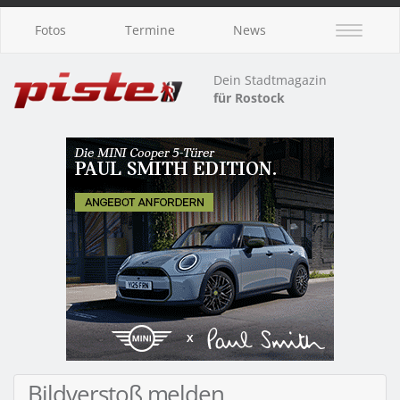
Fotos
Termine
News
Dein Stadtmagazin
für Rostock
Bildverstoß melden