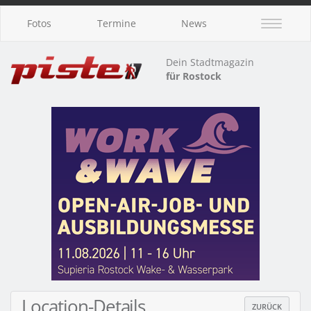
Fotos
Termine
News
Dein Stadtmagazin
für Rostock
Location-Details
ZURÜCK