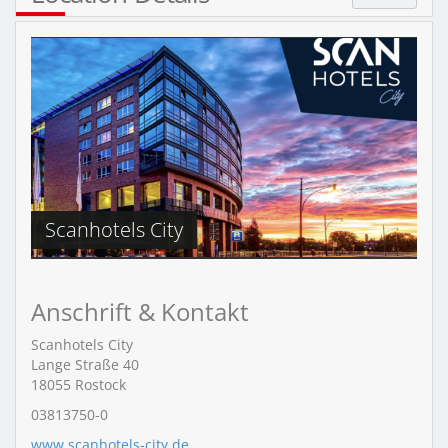
Scanhotels City
Anschrift & Kontakt
Scanhotels City
Lange Straße 40
18055
Rostock
03813750-0
www.scanhotels-city.de