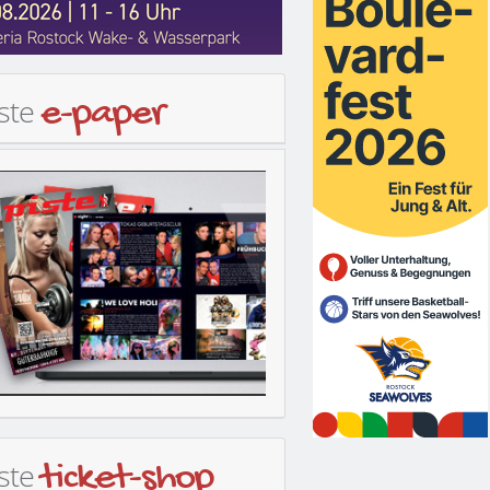
iste
e-paper
iste
ticket-shop