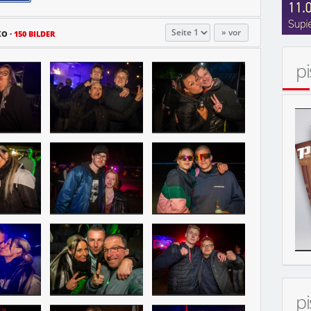
vor
KO
150 BILDER
p
p