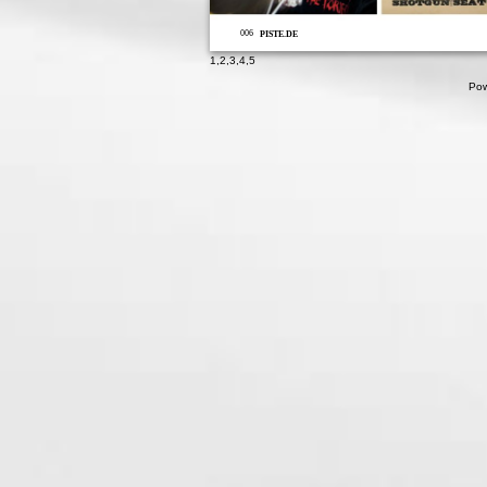
006
PISTE.DE
1
,
2
,
3
,
4
,
5
Pow