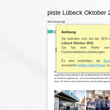
piste Lübeck Oktober 
SEO-Version
CITY NEWS
Achtung
| LÜBECK
Sie befinden sich bei der SEO-
DAS LETZTE
Lübeck Oktober 2016
.
Sie hat eine Reihe von
FISCHBRÖTCH
Funktionalitäteinschränkungen.
LEGENDÄRE FISCHHÜTTE
Es wird empfohlen, die
Bas
SCHLIESST ZUM OKTOBER
anzusehen
Adobe Flash Player
zu 
Sie war schon eine Instititution. Es gibt kaum jemanden, der nicht sch
einmal einen leckeren Bratfisch oder ein Matjesbrötchen auf die Ha
der Drehbrücke gegessen hat – ob nach dem Kneipenbummel oder in
Sonne. Wir haben ein letztes Fischbrötchen in der Fischhütte gegesse