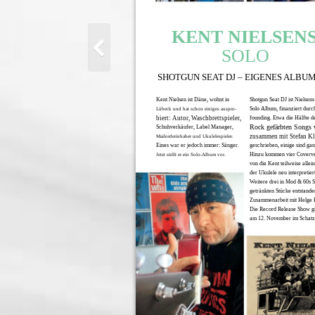
KENT NIELSEN
SOLO
SHOTGUN SEAT DJ – EIGENES ALBU
Kent Nielsen ist Däne, wohnt in
Shotgun Seat DJ ist Nielsens
Solo Album, finanziert dur
Lübeck und hat schon einiges auspro-
biert: Autor, Waschbrettspieler,
founding. Etwa die Hälfte d
Rock gefärbten Songs 
Schuhverkäufer, Label Manager,
zusammen mit Stefan Kl
Mailorderinhaber und Ukulelespieler.
Eines war er jedoch immer: Sänger.
geschrieben, einige sind gan
Hinzu kommen vier Coverve
Jetzt stellt er ein Solo-Album vor.
von die Kent teilweise allei
der Ukulele neu interpretiert
Weitere drei in Mod & 60s 
getränkten Stücke entstande
Zusammenarbeit mit Helge 
Die Record Release Show gi
am 12. November im Schatz