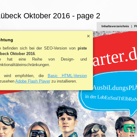
Lübeck Oktober 2016 - page 2
Inhaltsverzeichnis
|
F
chtung
FoodsTarter.
e befinden sich bei der SEO-Version von
piste
beck Oktober 2016
.
ie hat eine Reihe von Design- und
erde-
nktionalitäteinschränkungen.
 wird empfohlen, die
Basic HTML-Version
zusehen
Adobe Flash Player
zu installieren.
AusbiLdungsPl
in der LebEnSmiTtElbRa