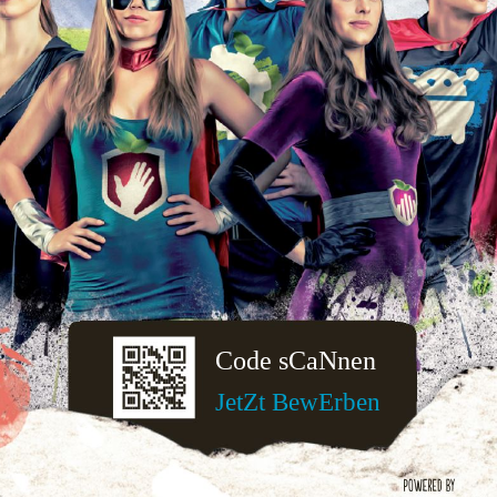
Code sCaNnen
JetZt BewErben