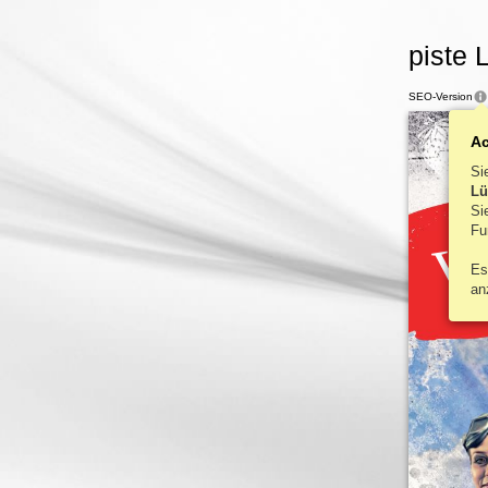
piste 
SEO-Version
A
Si
Lü
S
W
Fu
Es
an