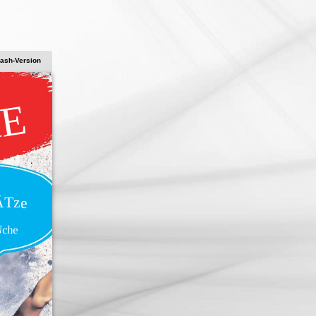
lash-Version
dE
ÄTze
Nche