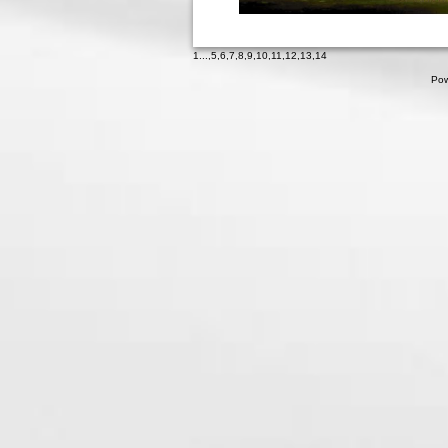
1
...,
5
,
6
,
7
,
8
,
9
,
10
,
11
,
12
,
13
,
14
Pow