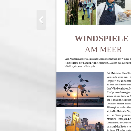
WINDSPIELE
AM MEER
Eine Ausstellung über das gesamte Seebad verteilt und der Wind ist d
Hauptthema der ganzen Angelegenheit. Das ist das Konzept
WindArt, die jetzt zu Ende geht.
Seit Mai stehen überall i
vemünde über ein D
Objekte, die zum Betr
Staunen und Nachdenken
den Wind einladen. 
Skulpturen bewegen 
andere stehen direkt im 
und jede hat etwas Beson
Ob an der Marina Baltik
Fährvorplatz an der Alte
tei, im Dr.-Heinrich-Zipp
auf der Strandpromen
Maritim-Hotel, am En
Grünstrands, im Godewin
oder auf der Eselswie
Anfang Oktober steh