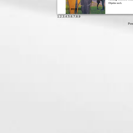
Objekte noch.
010
PISTE.DE
1
,
2
,
3
,
4
,
5
,
6
,
7
,
8
,
9
Pow