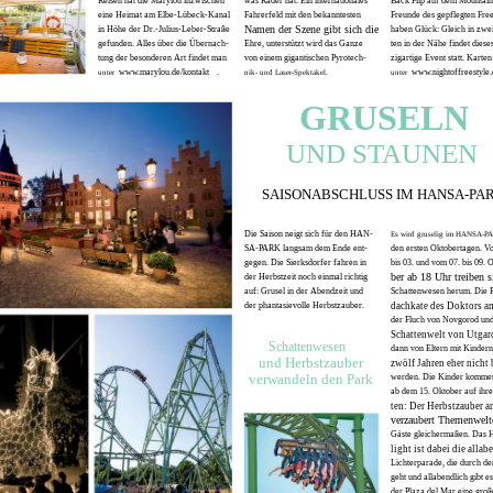
Reisen hat die Marylou inzwischen
was Räder hat. Ein internationales
Back Flip auf dem Mountain
eine Heimat am Elbe-Lübeck-Kanal
Fahrerfeld mit den bekanntesten
Freunde des gepflegten Free
Namen der Szene gibt sich die
in Höhe der Dr.-Julius-Leber-Straße
haben Glück: Gleich in zwei
gefunden. Alles über die Übernach-
Ehre, unterstützt wird das Ganze
ten in der Nähe findet dieses
tung der besonderen Art findet man
von einem gigantischen Pyrotech-
zigartige Event statt. Karten 
www.marylou.de/kontakt
.
www.nightoffreestyle.
unter
nik- und Laser-Spektakel.
unter
GRUSELN
UND STAUNEN
SAISONABSCHLUSS IM HANSA-PA
Die Saison neigt sich für den HAN-
Es wird gruselig im HANSA-P
SA-PARK langsam dem Ende ent-
den ersten Oktobertagen. V
gegen. Die Sierksdorfer fahren in
bis 03. und vom 07. bis 09. 
ber ab 18 Uhr treiben s
der Herbstzeit noch einmal richtig
auf: Grusel in der Abendzeit und
Schattenwesen herum. Die 
der phantasievolle Herbstzauber.
dachkate des Doktors a
der Fluch von Novgorod und
Schattenwelt von Utgard
Schattenwesen
dann von Eltern mit Kindern
und Herbstzauber
zwölf Jahren eher nicht 
verwandeln den Park
werden. Die Kinder komme
ab dem 15. Oktober auf ihr
ten: Der Herbstzauber 
verzaubert Themenwelt
Gäste gleichermaßen. Das 
light ist dabei die allab
Lichterparade, die durch de
geht und allabendlich gibt es
der Plaza del Mar eine gro