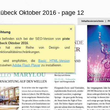
Lübeck Oktober 2016 - page 12
Inhaltsverzeichnis
|
F
STYLE
chtung
| LEISURE
e befinden sich bei der SEO-Version von
piste
FLIEGENDE
beck Oktober 2016
.
ie hat eine Reihe von Design- und
RÄDER
nktionalitäteinschränkungen.
GROSSE
 wird empfohlen, die
Basic HTML-Version
DEUTSCHLAND
TOUR
zusehen
Adobe Flash Player
zu installieren.
MARYLOU
29.10.16 - Hamburg
ELLO
NIGHT
Barclaycard Arena
OF FREESTY
03.12.16 - Schwerin
RNACHTUNG AUF DEN WELLEN
Sport- und Kongresshalle
Im vergangenen Jahr h
Es ist sicher eine der ungewöhn-
Fliegende Zwei- und Vierrräder,
explodierendes Feuerwerk, atembe-
200 000 Menschen in vier S
lichsten Bed-and-Breakfast-Möglich-
keiten in Lübeck: Die MS Marylou
raubende Lasershow, waghalsige
dieses außergewöhnliche Sp
ist ein umgebauter Binnenfrachter.
Sprünge – die ganz große Packung
kel verfolgt. In diesem Jahr 
Vor gut zehn Jahren wurden in den
der Stunts bietet die Night of Free-
noch einige gewagte Sprüng
Frachtraum acht Gästekabinen ein-
style. Die Fahrer flippen und sprin-
zugekommen, wie der Doub
gerichtet. Nach einigen Jahren auf
gen mit allem über die Rampen,
Flip auf dem FMX und der T