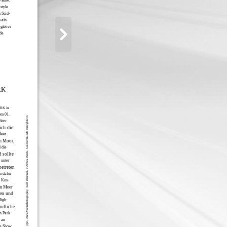
-Bike.
style
 Städ-
 ein-
gibt es
de
RK
ARK in
om 01.
Fotos: ppe, AnnaMohnPhotography, Ralf Brunner, HANSA-PARK, Goldschmiede Krieglstein
Okto-
ich die
Reet-
m Moor,
 die
 sollte
 unter
betreten
n dafür
e Kos-
am Meer
en und
High-
endliche
n Park
 an
ße Show