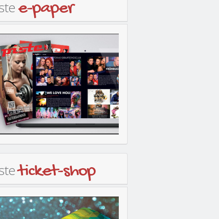
iste
e-paper
iste
ticket-shop