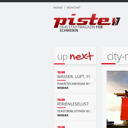
HOME
KONTAKT
DEIN STADTMAGAZIN
FÜR
SCHWERIN
city
next
up
10:00
WASSER, LUFT, FEUER & ERDE
PHANTECHNIKUM WISMAR
WISMAR
10:00
FERIENLESELUST
STADTBIBLIOTHEK WISMAR
WISMAR
10:00