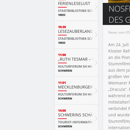
FERIENLESELUST
NOSF
STADTBIBLIOTHEK SCHWERIN
19053
DES 
10:30
LESEZAUBERLAND
News vom 05.
STADTBIBLIOTHEK SCHWERIN
19053
Am 24. Jul
Kloster Re
11:00
an die Pio
„RUTH TESMAR – GÄRTEN MEINES LE
Stummfilmk
KULTURFORUM SH HAUS
aus dem Jah
SCHWERIN
großen Ver
Weimarer R
11:01
MECKLENBURGER LANDLEBEN UM 1
„Dracula“. 
KULTURFORUM SH HAUS
während ei
SCHWERIN
mittelalter
verbindet 
14:00
SCHWERINS SCHÄTZE: ALTSTADT, B
und wurde 
Stummfilmp
TOURIST-INFORMATION SCHWERIN
SCHWERIN
internatio