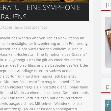
p
ERATU – EINE SYMPHONIE
GRAUENS
07.2026 - Stand: 05.07.2026 16:20
i macht das Wanderkino von Tobias Rank Station im
hna. In nostalgischer Inszenierung und in Erinnerung
nierzeit des Kinos wird Friedrich Wilhelm Murnaus
BENS“
lassiker „Nosferatu – Eine Symphonie des Grauens“
r 1922 gezeigt. Der Film gilt als einer der ersten
treter des Horrorfilms und als bedeutendes Werk der
epublik. Grundlage ist Bram Stokers Roman
900
Die Vorführung wird live musikalisch begleitet,
n Oldtimer-Feuerwehrfahrzeug im Innenhof der
p
lichen Klosteranlage als Kinostätte dient. Tobias Rank
Film und Musik zu einem besonderen Gesamterlebnis
URGGARTEN & SCHLOSS
2023 für seine Vorführungen mit dem Deutschen
reis ausgezeichnet. Mit seinem Wanderkino ist er
nal unterwegs. Ab 20 Uhr ist der Nonnengarten