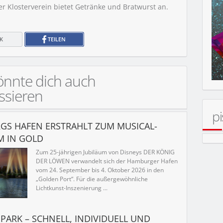
er Klosterverein bietet Getränke und Bratwurst an.
K
TEILEN
önnte dich auch
ssieren
pi
S HAFEN ERSTRAHLT ZUM MUSICAL-
M IN GOLD
Zum 25-jährigen Jubiläum von Disneys DER KÖNIG
DER LÖWEN verwandelt sich der Hamburger Hafen
R
vom 24. September bis 4. Oktober 2026 in den
„Golden Port“. Für die außergewöhnliche
Lichtkunst-Inszenierung ...
PARK – SCHNELL, INDIVIDUELL UND