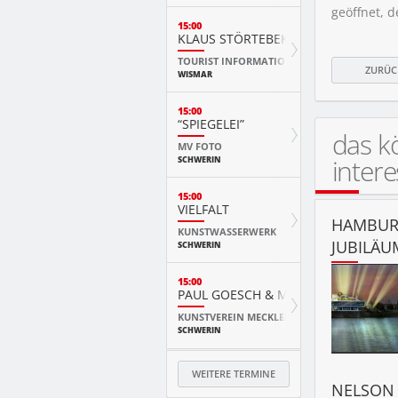
geöffnet, d
15:00
KLAUS STÖRTEBEKER FÜHRUNG
TOURIST INFORMATION WISMAR
ZURÜC
WISMAR
15:00
“SPIEGELEI”
das k
MV FOTO
intere
SCHWERIN
15:00
VIELFALT
HAMBURG
KUNSTWASSERWERK
JUBILÄU
SCHWERIN
15:00
PAUL GOESCH & MATTHIAS NOGGLE
KUNSTVEREIN MECKLENBURG VORPOMMERN
SCHWERIN
WEITERE TERMINE
NELSON 