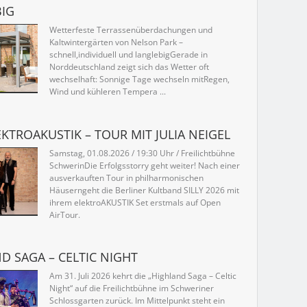
IG
Wetterfeste Terrassenüberdachungen und
Kaltwintergärten von Nelson Park –
schnell,individuell und langlebigGerade in
Norddeutschland zeigt sich das Wetter oft
wechselhaft: Sonnige Tage wechseln mitRegen,
Wind und kühleren Tempera ...
EKTROAKUSTIK – TOUR MIT JULIA NEIGEL
Samstag, 01.08.2026 / 19:30 Uhr / Freilichtbühne
SchwerinDie Erfolgsstorry geht weiter! Nach einer
ausverkauften Tour in philharmonischen
Häuserngeht die Berliner Kultband SILLY 2026 mit
ihrem elektroAKUSTIK Set erstmals auf Open
AirTour.
D SAGA – CELTIC NIGHT
Am 31. Juli 2026 kehrt die „Highland Saga – Celtic
Night“ auf die Freilichtbühne im Schweriner
Schlossgarten zurück. Im Mittelpunkt steht ein