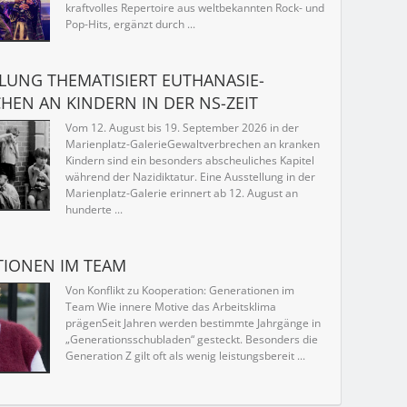
kraftvolles Repertoire aus weltbekannten Rock- und
Pop-Hits, ergänzt durch ...
LUNG THEMATISIERT EUTHANASIE-
HEN AN KINDERN IN DER NS-ZEIT
Vom 12. August bis 19. September 2026 in der
Marienplatz-GalerieGewaltverbrechen an kranken
Kindern sind ein besonders abscheuliches Kapitel
während der Nazidiktatur. Eine Ausstellung in der
Marienplatz-Galerie erinnert ab 12. August an
hunderte ...
IONEN IM TEAM
Von Konflikt zu Kooperation: Generationen im
Team Wie innere Motive das Arbeitsklima
prägenSeit Jahren werden bestimmte Jahrgänge in
„Generationsschubladen“ gesteckt. Besonders die
Generation Z gilt oft als wenig leistungsbereit ...