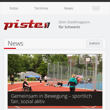
Fotos
Termine
News
Dein Stadtmagazin
für Schwerin
News
ZURÜCK
Gemeinsam in Bewegung – sportlich
fair, sozial aktiv