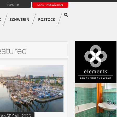
E-PAPER
STADT AUSWÄHLEN
K
SCHWERIN
ROSTOCK
eatured
ANSE SAIL 2026