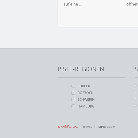
auf eine ...
öffnet 
TERMINVERSCHIEBUNG!Neuer
Termin: 15.08.2026, Spielort
bleibt ...
PISTE-REGIONEN
S
LÜBECK
ROSTOCK
SCHWERIN
HAMBURG
© PISTE.DE
HOME
IMPRESSUM