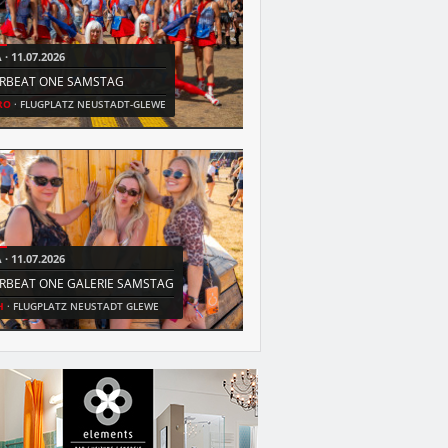
A
11.07.2026
FR
31.07.2026
IRBEAT ONE SAMSTAG
MEGA MALLORCA OPEN AIR
RO
FLUGPLATZ NEUSTADT-GLEWE
HRO
IGA PARK
A
11.07.2026
SA
04.07.2026
IRBEAT ONE GALERIE SAMSTAG
STRANDFETE SEEHOF
H
FLUGPLATZ NEUSTADT GLEWE
SN
FREIBAD SEEHOF