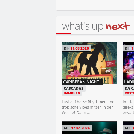
...
what's up
next
FR
14.08.2026
DI
11.08.2026
DI
1
THE BOSSHOSS
CARIBBEAN NIGHT
LADI
FREILICHTBÜHNE
CASCADAS
DA 
SCHWERIN
HAMBURG
ROST
Für eine der bekanntesten
Lust auf heiße Rhythmen und
Im He
Rock-Formationen
tropische Vibes mitten in der
direkt
Deutschlands geht es „on ...
Woche? Dann ...
erwart
MI
12.08.2026
MI