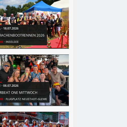
A
18.07.2026
FR
03.07.2026
RACHENBOOTRENNEN 2026
MAMA GEHT TANZEN
RO
INSELSEE
HRO
SUPIERIA
I
08.07.2026
DO
09.07.2026
IRBEAT ONE MITTWOCH
AIRBEAT ONE DONNERSTAG
RO
FLUGPLATZ NEUSTADT-GLEWE
SN
FLUGPLATZ NEUSTADT-GLEWE