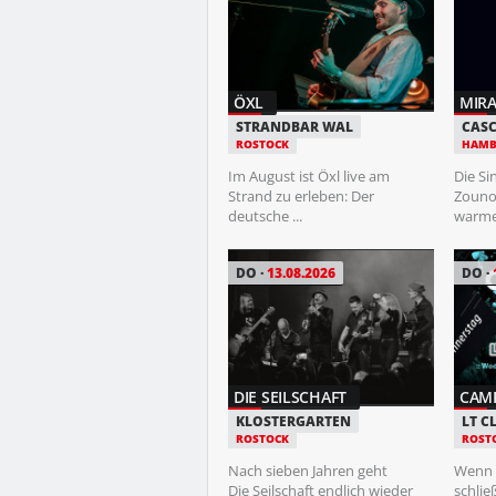
FR
14.08.2026
ÖXL
MIR
KELLER NIGHT
STRANDBAR WAL
CAS
ROSTOCK
HAMB
STUDENTENKELLER
ROSTOCK
Im August ist Öxl live am
Die Si
Strand zu erleben: Der
Zounog
Das Keller-Team bringt euch
deutsche ...
warmen
alles, was das Wochenende
perfekt macht! ...
DO
13.08.2026
DO
SA
15.08.2026
DIE SEILSCHAFT
CAM
NATHAN EVANS
KLOSTERGARTEN
LT C
ROSTOCK
ROST
DOCKS
HAMBURG
Nach sieben Jahren geht
Wenn d
Die Seilschaft endlich wieder
schlie
ACHTUNG -