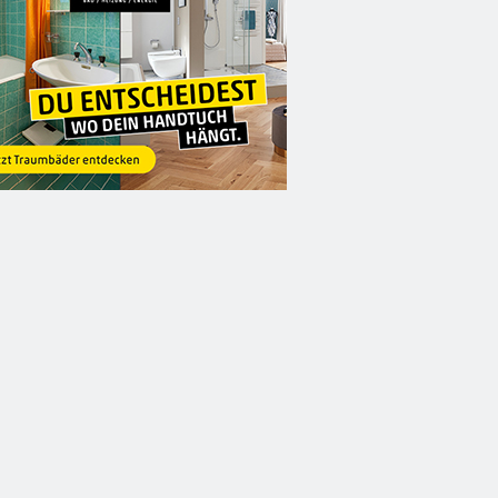
6
FR
14.08.2026
FR
14.08.2026
SEE MORE JAZZ ...
THE BOSSHOSS
ZOO
FREILICHTBÜHNE
ROSTOCK
SCHWERIN
HNE
Das „See More Jazz"-Festival ist
Für eine der bekannt
seit vielen Jahren eine feste ...
Rock-Formationen
l singt,
Deutschlands geht es „
 für einen
tehen. ...