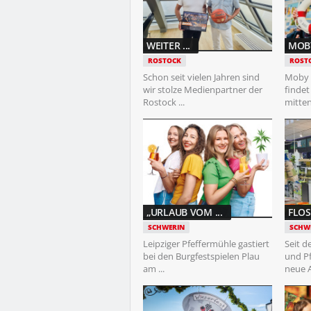
WEITER ...
MOBY
ROSTOCK
ROST
Schon seit vielen Jahren sind
Moby 
wir stolze Medienpartner der
findet
Rostock ...
mitten 
„URLAUB VOM ...
FLOS
SCHWERIN
SCHW
Leipziger Pfeffermühle gastiert
Seit d
bei den Burgfestspielen Plau
und P
am ...
neue An