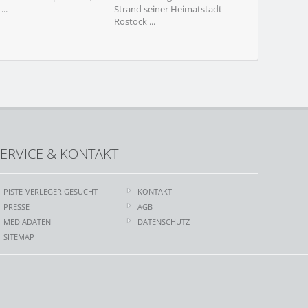
...
Strand seiner Heimatstadt
seit vielen Jahre
Rostock ...
ERVICE & KONTAKT
PISTE-VERLEGER GESUCHT
KONTAKT
PRESSE
AGB
MEDIADATEN
DATENSCHUTZ
SITEMAP