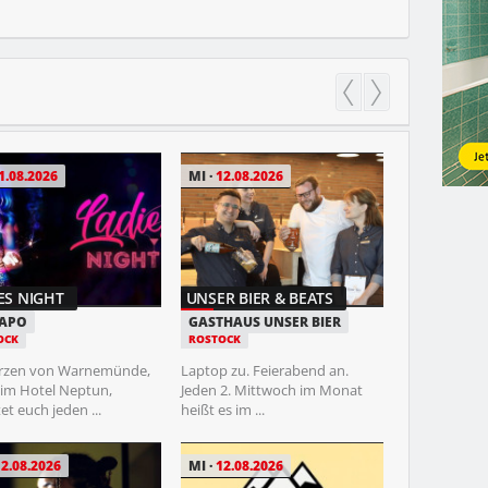
1.08.2026
MI
12.08.2026
FR
14.08.202
ES NIGHT
UNSER BIER & BEATS
AGNES OBEL
CAPO
GASTHAUS UNSER BIER
STADTPARK
OCK
ROSTOCK
FREILICHTBÜ
HAMBURG
rzen von Warnemünde,
Laptop zu. Feierabend an.
 im Hotel Neptun,
Jeden 2. Mittwoch im Monat
Wenn Agnes Obe
et euch jeden ...
heißt es im ...
scheint die Welt
Moment stillzus
12.08.2026
MI
12.08.2026