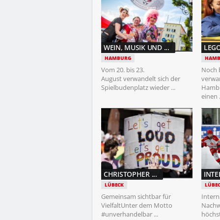
WEIN, MUSIK UND ...
LEGO
HAMBURG
HAMB
Vom 20. bis 23.
Noch b
August verwandelt sich der
verwan
Spielbudenplatz wieder ...
Hambur
einen .
CHRISTOPHER ...
INTE
LÜBECK
LÜBE
Gemeinsam sichtbar für
Intern
VielfaltUnter dem Motto
Nachw
#unverhandelbar ...
höchs