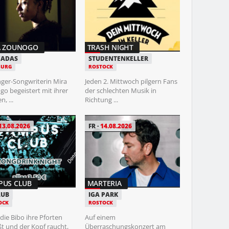
FR
14.08.202
A ZOUNOGO
TRASH NIGHT
FRIDAY NIGH
CADAS
STUDENTENKELLER
URG
ROSTOCK
DA CAPO
ROSTOCK
nger-Songwriterin Mira
Jeden 2. Mittwoch pilgern Fans
o begeistert mit ihrer
der schlechten Musik in
Im Herzen vo
, ...
Richtung ...
direkt im Hote
erwartet euch j
13.08.2026
FR
14.08.2026
SA
15.08.202
PUS CLUB
MARTERIA
SEE MORE JAZ
LUB
IGA PARK
OCK
ROSTOCK
ZOO
ROSTOCK
ie Bibo ihre Pforten
Auf einem
ßt und der Kopf raucht,
Überraschungskonzert am
Das „See More J