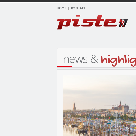
HOME
KONTAKT
news &
highli