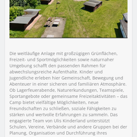
Die weitläufige Anlage mit großzügigen Grünflächen,
Freizeit- und Sportmöglichkeiten sowie naturnaher
Umgebung schafft den passenden Rahmen für
abwechslungsreiche Aufenthalte. Kinder und
Jugendliche erleben hier Gemeinschaft, Bewegung und
Abenteuer in einer sicheren und familiären Atmosphäre.
Ob Lagerfeuerabende, Naturerkundungen, Teamspiele,
Sportangebote oder gemeinsame Freizeitaktivitäten – das
Camp bietet vielfältige Möglichkeiten, neue
Freundschaften zu schließen, soziale Fähigkeiten zu
stärken und wertvolle Erfahrungen zu sammeln. Das
engagierte Team von Ulis Kinderland unterstützt
Schulen, Vereine, Verbände und andere Gruppen bei der
Planung, Organisation und Durchführung ihres