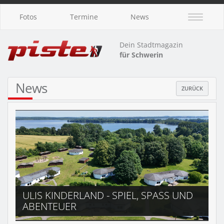
Fotos
Termine
News
Dein Stadtmagazin
für Schwerin
News
ZURÜCK
ULIS KINDERLAND - SPIEL, SPASS UND
ABENTEUER