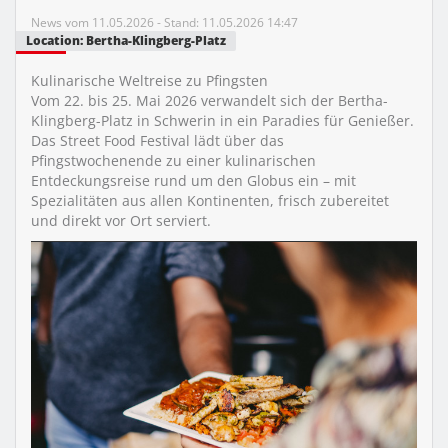
News vom 11.05.2026 - Stand: 11.05.2026 14:47
Location: Bertha-Klingberg-Platz
Kulinarische Weltreise zu Pfingsten
Vom 22. bis 25. Mai 2026 verwandelt sich der Bertha-
Klingberg-Platz in Schwerin in ein Paradies für Genießer.
Das Street Food Festival lädt über das
Pfingstwochenende zu einer kulinarischen
Entdeckungsreise rund um den Globus ein – mit
Spezialitäten aus allen Kontinenten, frisch zubereitet
und direkt vor Ort serviert.