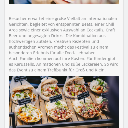
Besucher erwartet eine große Vielfalt an internationalen
Gerichten, begleitet von entspannten Beats, einer Chill
Area sowie einer exklusiven Auswahl an Cocktails, Craft
Beer und angesagten Drinks. Die Kombination aus
hochwertigen Zutaten, kreativen Rezepten und
authentischen Aromen macht das Festival zu einem
besonderen Erlebnis für alle Food-Liebhaber.
Auch Familien kommen auf ihre Kosten: Für Kinder gibt
es Karussells, Animationen und süße Leckereien. So wird
das Event zu einem Treffpunkt für Groß und Klein.