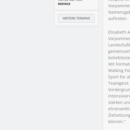
ROSTOCK
Vorpommern
Namensgebe
auftreten.
WEITERE TERMINE
Elisabeth 
Vorpommern
Landesfußb
gemeinsame
beliebteste
Mit Format
Walking Fo
Sport für 
Teamgeist, 
Vordergrun
Intensivie
stärken un
ehrenamtli
Zielsetzun
können.“