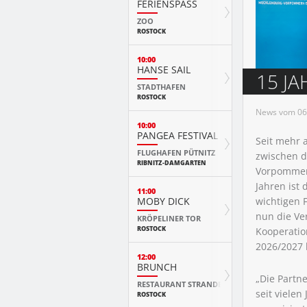
FERIENSPASS
ZOO
ROSTOCK
10:00
HANSE SAIL
15 JA
STADTHAFEN
ROSTOCK
News vom 06.
10:00
PANGEA FESTIVAL
Seit mehr a
FLUGHAFEN PÜTNITZ
zwischen 
RIBNITZ-DAMGARTEN
Vorpommer
Jahren ist
11:00
MOBY DICK
wichtigen 
nun die Ve
KRÖPELINER TOR
ROSTOCK
Kooperatio
2026/2027
12:00
BRUNCH
„Die Partn
RESTAURANT STRANDE
seit vielen
ROSTOCK