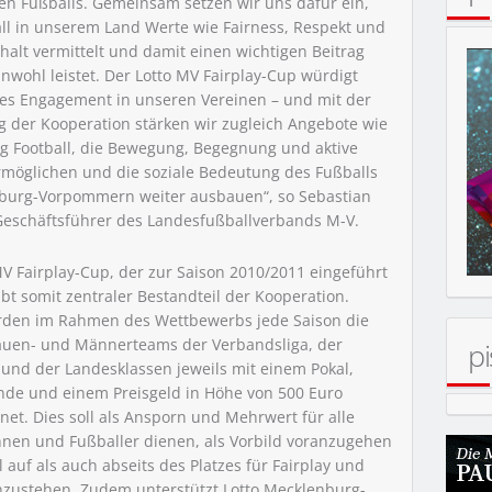
ten Fußballs. Gemeinsam setzen wir uns dafür ein,
ll in unserem Land Werte wie Fairness, Respekt und
lt vermittelt und damit einen wichtigen Beitrag
wohl leistet. Der Lotto MV Fairplay-Cup würdigt
es Engagement in unseren Vereinen – und mit der
g der Kooperation stärken wir zugleich Angebote wie
KONZERT
g Football, die Bewegung, Begegnung und aktive
rmöglichen und die soziale Bedeutung des Fußballs
burg-Vorpommern weiter ausbauen“, so Sebastian
Geschäftsführer des Landesfußballverbands M-V.
MV Fairplay-Cup, der zur Saison 2010/2011 eingeführt
bt somit zentraler Bestandteil der Kooperation.
rden im Rahmen des Wettbewerbs jede Saison die
rauen- und Männerteams der Verbandsliga, der
pi
 und der Landesklassen jeweils mit einem Pokal,
nde und einem Preisgeld in Höhe von 500 Euro
net. Dies soll als Ansporn und Mehrwert für alle
nnen und Fußballer dienen, als Vorbild voranzugehen
auf als auch abseits des Platzes für Fairplay und
nzustehen. Zudem unterstützt Lotto Mecklenburg-