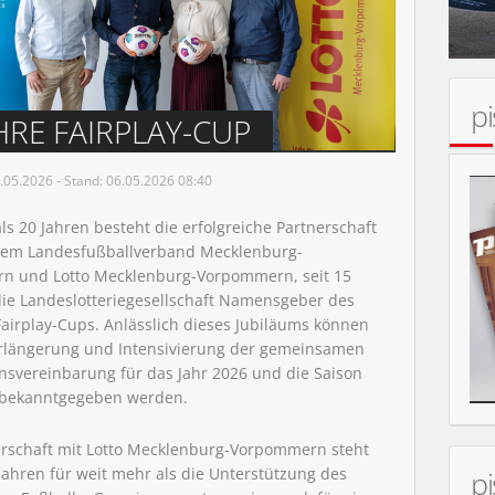
p
HRE FAIRPLAY-CUP
05.2026 - Stand: 06.05.2026 08:40
ls 20 Jahren besteht die erfolgreiche Partnerschaft
dem Landesfußballverband Mecklenburg-
n und Lotto Mecklenburg-Vorpommern, seit 15
 die Landeslotteriegesellschaft Namensgeber des
Fairplay-Cups. Anlässlich dieses Jubiläums können
rlängerung und Intensivierung der gemeinsamen
nsvereinbarung für das Jahr 2026 und die Saison
 bekanntgegeben werden.
erschaft mit Lotto Mecklenburg-Vorpommern steht
 Jahren für weit mehr als die Unterstützung des
p