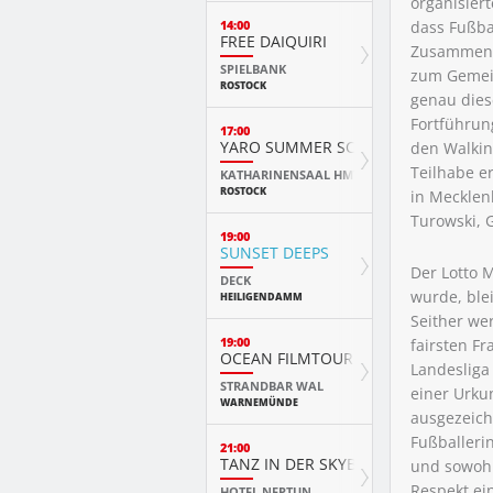
organisier
14:00
dass Fußba
FREE DAIQUIRI
Zusammenha
SPIELBANK
zum Gemein
ROSTOCK
genau dies
Fortführun
17:00
YARO SUMMER SCHOOL ABSCHLUSS
den Walkin
Teilhabe e
KATHARINENSAAL HMT
ROSTOCK
in Mecklen
Turowski, 
19:00
SUNSET DEEPS
Der Lotto 
DECK
wurde, blei
HEILIGENDAMM
Seither we
19:00
fairsten F
OCEAN FILMTOUR
Landesliga
STRANDBAR WAL
einer Urku
WARNEMÜNDE
ausgezeich
Fußballeri
21:00
TANZ IN DER SKYBAR
und sowohl 
Respekt ei
HOTEL NEPTUN