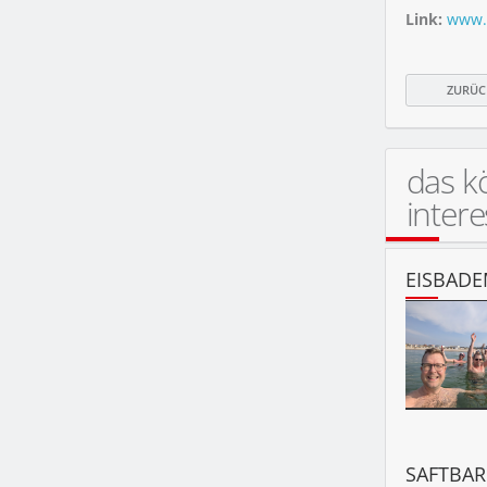
Link:
www.
ZURÜC
das k
intere
EISBADE
SAFTBAR