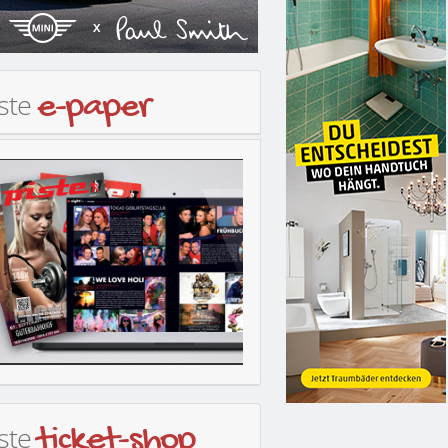
iste
e-paper
iste
ticket-shop