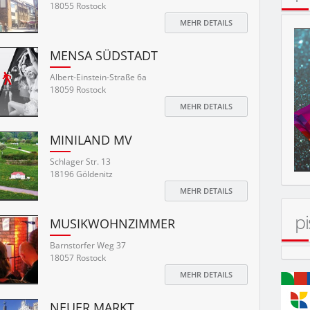
18055 Rostock
MEHR DETAILS
MENSA SÜDSTADT
Albert-Einstein-Straße 6a
18059 Rostock
MEHR DETAILS
MINILAND MV
ERT
Schlager Str. 13
18196 Göldenitz
MEHR DETAILS
pi
MUSIKWOHNZIMMER
Barnstorfer Weg 37
18057 Rostock
MEHR DETAILS
NEUER MARKT