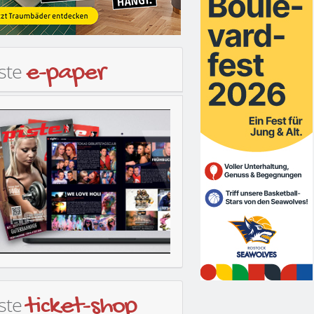
iste
e-paper
iste
ticket-shop