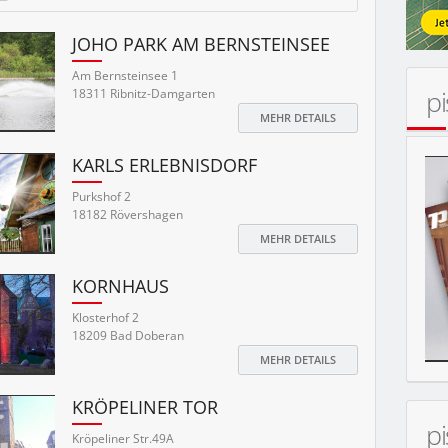
MOBIL
JOHO PARK AM BERNSTEINSEE
Am Bernsteinsee 1
p
18311 Ribnitz-Damgarten
MEHR DETAILS
KARLS ERLEBNISDORF
Purkshof 2
18182 Rövershagen
MEHR DETAILS
KORNHAUS
Klosterhof 2
18209 Bad Doberan
MEHR DETAILS
KRÖPELINER TOR
p
Kröpeliner Str.49A