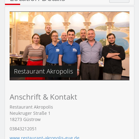
Restaurant Akropolis
Anschrift & Kontakt
Restaurant Akropolis
Neukruger Straße 1
18273
Güstrow
03843212051
www.restaurant-akropolis-gue.de