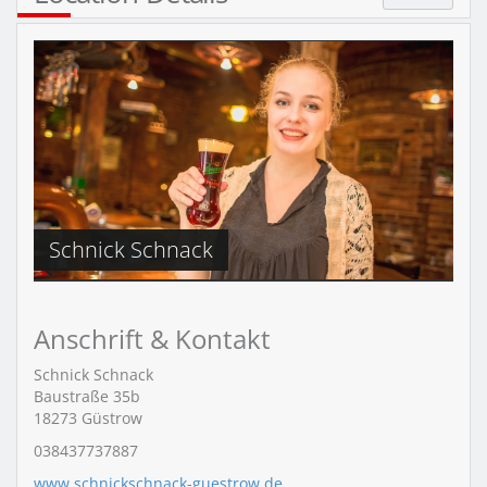
Schnick Schnack
Anschrift & Kontakt
Schnick Schnack
Baustraße 35b
18273
Güstrow
038437737887
www.schnickschnack-guestrow.de