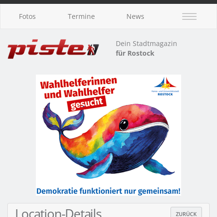
Fotos
Termine
News
Dein Stadtmagazin
für Rostock
Location-Details
ZURÜCK