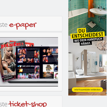
iste
e-paper
iste
ticket-shop