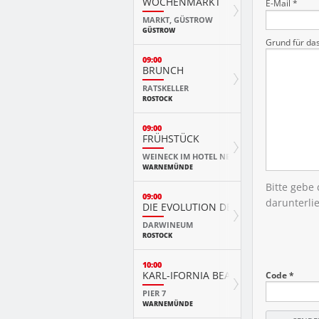
WOCHENMARKT
E-Mail *
MARKT, GÜSTROW
GÜSTROW
Grund für da
09:00
BRUNCH
RATSKELLER
ROSTOCK
09:00
FRÜHSTÜCK
WEINECK IM HOTEL NEPTUN
WARNEMÜNDE
Bitte gebe
09:00
darunterli
DIE EVOLUTION DER TIERE MIT PLAY
DARWINEUM
ROSTOCK
10:00
KARL-IFORNIA BEACH SANDWELTEN
Code *
PIER 7
WARNEMÜNDE