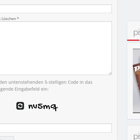
s Löschen *
p
 den untenstehenden 5-stelligen Code in das
egende Eingabefeld ein:
MOBIL
p