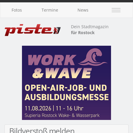
Fotos
Termine
News
Dein Stadtmagazin
für Rostock
Bildverstoß melden