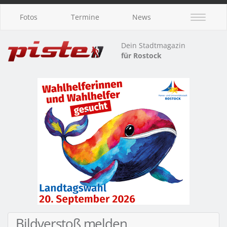
Fotos
Termine
News
Dein Stadtmagazin
für Rostock
Bildverstoß melden