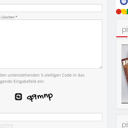
s Löschen *
p
MOBIL
 den untenstehenden 5-stelligen Code in das
egende Eingabefeld ein:
p