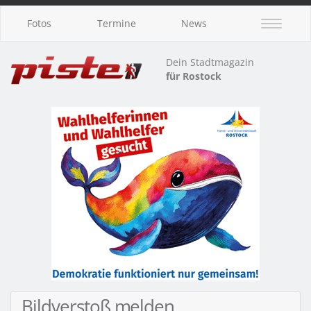
Fotos
Termine
News
Dein Stadtmagazin
für Rostock
Bildverstoß melden