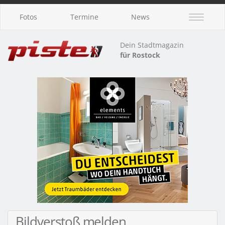
Fotos
Termine
News
Dein Stadtmagazin
für Rostock
Bildverstoß melden