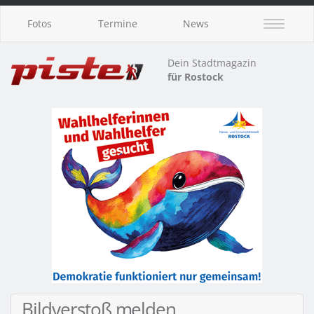
Fotos
Termine
News
Dein Stadtmagazin
für Rostock
Bildverstoß melden