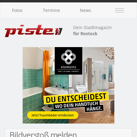
Fotos
Termine
News
Dein Stadtmagazin
für Rostock
Bildverstoß melden