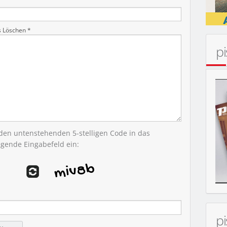
s Löschen *
p
MOBIL
 den untenstehenden 5-stelligen Code in das
egende Eingabefeld ein:
p