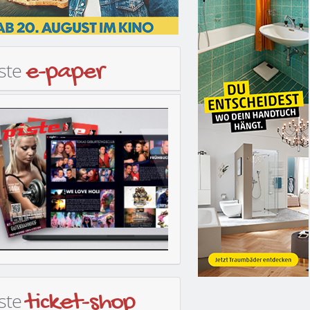
iste
e-paper
iste
ticket-shop