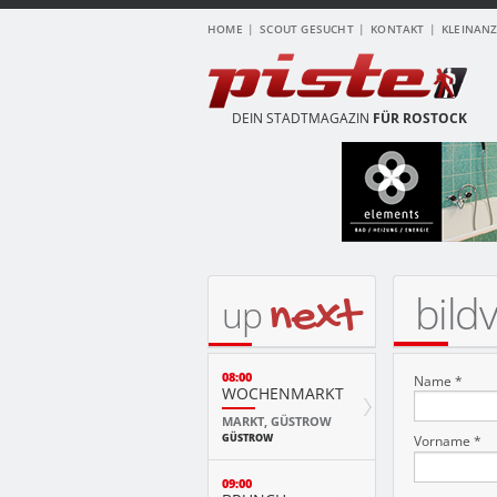
HOME
SCOUT GESUCHT
KONTAKT
KLEINAN
DEIN STADTMAGAZIN
FÜR ROSTOCK
bild
next
up
08:00
Name *
WOCHENMARKT
MARKT, GÜSTROW
GÜSTROW
Vorname *
09:00