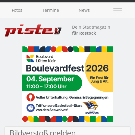
Fotos
Termine
News
Dein Stadtmagazin
für Rostock
Bildverstoß melden