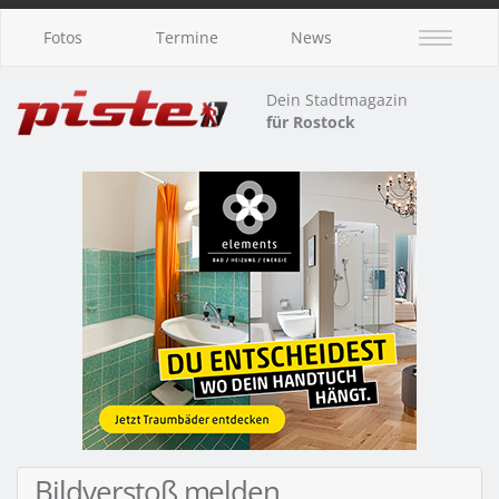
Fotos
Termine
News
Dein Stadtmagazin
für Rostock
Bildverstoß melden